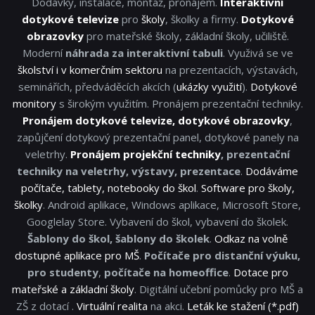
Dodávky, instalace, montáž, pronájem.
Interaktivní
dotykové televize
pro
školy
, školky a firmy.
Dotykové
obrazovky
pro mateřské školy, základní školy, učiliště.
Moderní
náhrada za interaktivní tabuli
. Využivá se ve
školství i v komerčním sektoru
na prezentacích, výstavách,
seminářích, předváděcích akcích (
ukázky využití
).
Dotykové
monitory
s širokým využitím. Pronájem prezentační techniky.
Pronájem dotykové televize, dotykové obrazovky
,
zapůjčení dotykový prezentační panel, dotykové panely na
veletrhy.
Pronájem projekční techniky
, prezentační
techniky na veletrhy, výstavy, prezentace
.
Dodáváme
počítače, tablety, notebooky do škol
.
Software pro školy,
školky
. Android aplikace, Windows aplikace, Microsoft Store,
Googlelay Store. Vybavení do škol, vybavení do školek.
Šablony do škol, šablony do školek
.
Odkaz na volně
dostupné aplikace pro MŠ
.
Počítače pro distanční výuku,
pro studenty
,
počítače na homeoffice
.
Dotace pro
mateřské a základní školy
. Digitální učební pomůcky pro MŠ a
ZŠ z dotací .
Virtuální realita
na akci.
Leták ke stažení (*.pdf)