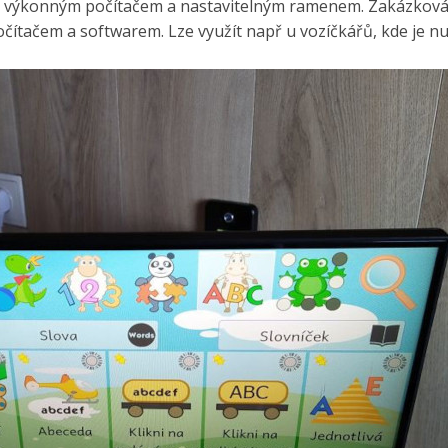
s výkonným počítačem a nastavitelným ramenem. Zakázková r
ítačem a softwarem. Lze využít např u vozíčkářů, kde je nu