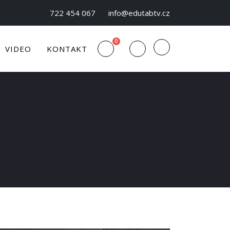
722 454 067
info@edutabtv.cz
0
VIDEO
KONTAKT