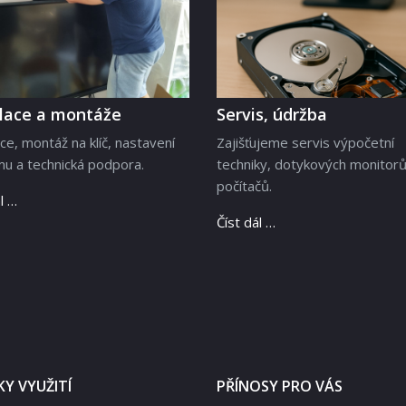
alace a montáže
Servis, údržba
ace, montáž na klíč, nastavení
Zajišťujeme servis výpočetní
u a technická podpora.
techniky, dotykových monitorů
počítačů.
l …
Číst dál …
Y VYUŽITÍ
PŘÍNOSY PRO VÁS