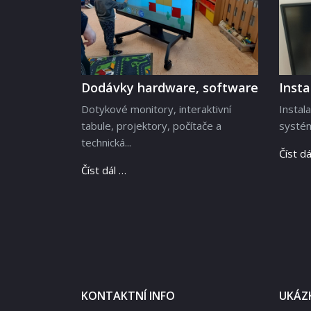
Dodávky hardware, software
Inst
Dotykové monitory, interaktivní
Instal
tabule, projektory, počítače a
systém
technická...
Číst dá
Číst dál …
KONTAKTNÍ INFO
UKÁZK