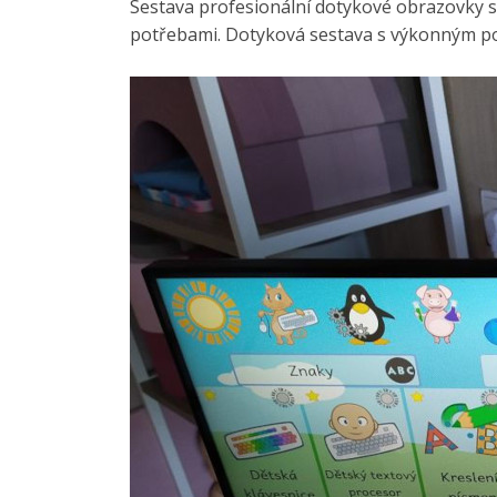
Sestava profesionální dotykové obrazovky 
potřebami. Dotyková sestava s výkonným poč