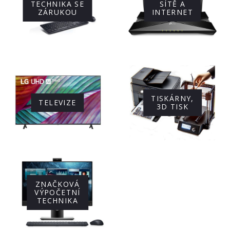
TECHNIKA SE
SÍTĚ A
ZÁRUKOU
INTERNET
TISKÁRNY,
TELEVIZE
3D TISK
ZNAČKOVÁ
VÝPOČETNÍ
TECHNIKA