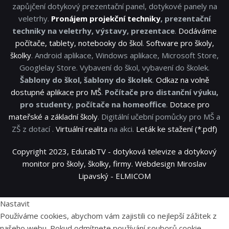
zapůjčení dotykový prezentační panel, dotykové panely na
veletrhy.
Pronájem projekční techniky
, prezentační
techniky na veletrhy, výstavy, prezentace
.
Dodáváme
počítače, tablety, notebooky do škol
.
Software pro školy,
školky
. Android aplikace, Windows aplikace, Microsoft Store,
Googlelay Store. Vybavení do škol, vybavení do školek.
Šablony do škol, šablony do školek
.
Odkaz na volně
dostupné aplikace pro MŠ
.
Počítače pro distanční výuku,
pro studenty
,
počítače na homeoffice
.
Dotace pro
mateřské a základní školy
. Digitální učební pomůcky pro MŠ a
ZŠ z dotací .
Virtuální realita
na akci.
Leták ke stažení (*.pdf)
Copyright 2023, EdutabTV - dotyková televize a dotykový
monitor pro školy, školky, firmy. Webdesign Miroslav
Lipavský - ELMICOM
Nastavit
Používáme cookies, abychom vám zajistili co nejlepší zážitek z
našeho webu. Pokud odmítnete používání souborů cookie,