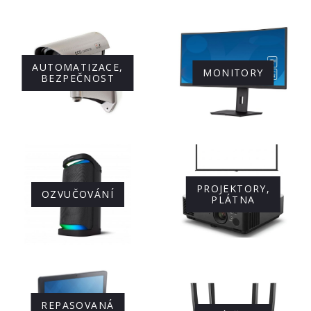
AUTOMATIZACE,
MONITORY
BEZPEČNOST
PROJEKTORY,
OZVUČOVÁNÍ
PLÁTNA
REPASOVANÁ