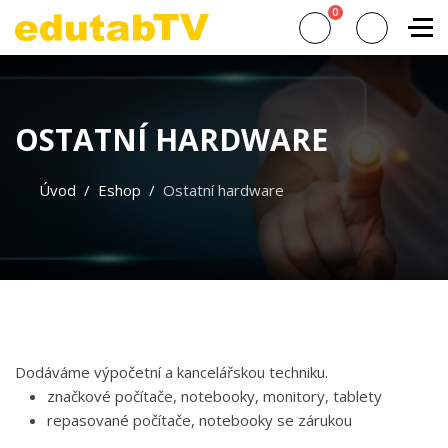
0
OSTATNÍ HARDWARE
Úvod
Eshop
Ostatní hardware
Dodáváme výpočetní a kancelářskou techniku.
značkové počítače, notebooky, monitory, tablety
repasované počítače, notebooky se zárukou