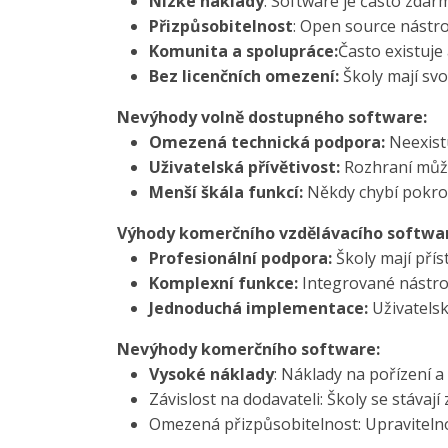
Nízké náklady
: Software je často zdar
Přizpůsobitelnost
: Open source nástroj
Komunita a spolupráce:
Často existuje 
Bez licenčních omezení:
Školy mají svo
Nevýhody volně dostupného software:
Omezená technická podpora:
Neexistu
Uživatelská přívětivost:
Rozhraní může 
Menší škála funkcí:
Někdy chybí pokroči
Výhody komerčního vzdělávacího softwa
Profesionální podpora:
Školy mají přís
Komplexní funkce:
Integrované nástroj
Jednoduchá implementace:
Uživatelsk
Nevýhody komerčního software:
Vysoké náklady
: Náklady na pořízení a
Závislost na dodavateli: Školy se stávají z
Omezená přizpůsobitelnost: Upraviteln