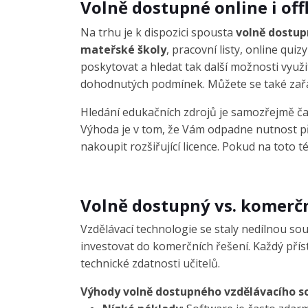
Volně dostupné online i of
Na trhu je k dispozici spousta
volně dostupn
mateřské školy
, pracovní listy, online quiz
poskytovat a hledat tak další možnosti využ
dohodnutých podmínek. Můžete se také zařadi
Hledání edukačních zdrojů je samozřejmě čas
Výhoda je v tom, že Vám odpadne nutnost př
nakoupit rozšiřující licence. Pokud na toto
Volně dostupný vs. komerční
Vzdělávací technologie se staly nedílnou so
investovat do komerčních řešení. Každý přís
technické zdatnosti učitelů.
Výhody volně dostupného vzdělávacího 