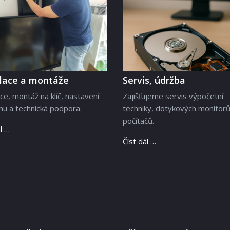
alace a montáže
Servis, údržba
ace, montáž na klíč, nastavení
Zajišťujeme servis výpočetní
u a technická podpora.
techniky, dotykových monitorů
počítačů.
l …
Číst dál …