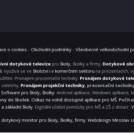
ace o cookies
-
Obchodní podmínky
-
Všeobecné velkoobchodní p
ivní dotykové televize
pro
školy
, školky a firmy.
Dotykové ob
i
. Využivá se ve
školství i v komerčním sektoru
na prezentacích, v
užitím. Pronájem prezentační techniky.
Pronájem dotykové tel
 veletrhy.
Pronájem projekční techniky
, prezentační technik
.
Software pro školy, školky
. Android aplikace, Windows aplikace, 
ony do školek
.
Odkaz na volně dostupné aplikace pro MŠ
.
Počíta
a základní školy
. Digitální učební pomůcky pro MŠ a ZŠ z dotací .
V
 dotykový monitor pro školy, školky, firmy. Webdesign Miroslav