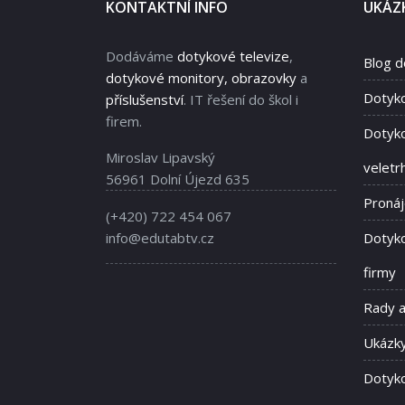
KONTAKTNÍ INFO
UKÁZK
Dodáváme
dotykové televize
,
Blog d
dotykové monitory, obrazovky
a
Dotyk
příslušenství
. IT řešení do škol i
firem.
Dotyko
Miroslav Lipavský
veletr
56961 Dolní Újezd 635
Proná
(+420) 722 454 067
info@edutabtv.cz
Dotyko
firmy
Rady 
Ukázky
Dotyko