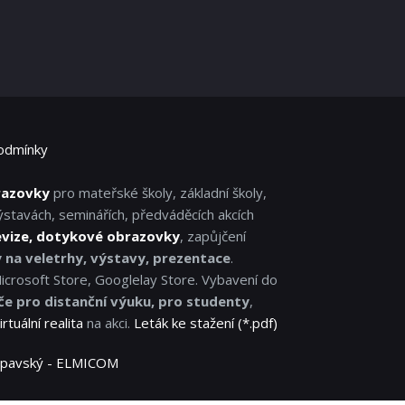
odmínky
razovky
pro mateřské školy, základní školy,
ýstavách, seminářích, předváděcích akcích
evize, dotykové obrazovky
, zapůjčení
y na veletrhy, výstavy, prezentace
.
Microsoft Store, Googlelay Store. Vybavení do
če pro distanční výuku, pro studenty
,
irtuální realita
na akci.
Leták ke stažení (*.pdf)
 Lipavský - ELMICOM