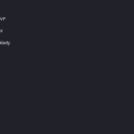
RVP
ní
klady