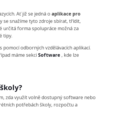
zycích. Ať již se jedná o
aplikace pro
 se snažíme tyto zdroje sbírat, třídit,
aké určitá forma spolupráce možná za
 tipy.
s pomocí odborných vzdělávacích aplikací.
případ máme sekci
Software
, kde lze
 školy?
ím, zda využít volně dostupný software nebo
krétních potřebách školy, rozpočtu a