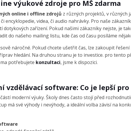
fline výukové zdroje pro MŠ zdarma
ých online i offline zdrojů
z různých projektů, v různých ja
y či encyklopedie, videa, či audio nahrávky. Pro naše zákazníky
ití dotykových zařízení. Pokud našimi zákazníky nejste, je t
t do našeho mailing listu, kde čas od času posíláme nějaké
ově náročné. Pokud chcete ušetřit čas, lze zakoupit řešení 
íprav hledání. Na druhou stranu je to investice. pro tento 
 téma potřebujete
konzultaci
, jsme k dispozici.
 vzdělávací software: Co je lepší pro
učástí moderní výuky. Školy dnes často stojí před rozhodnut
tup má své výhody i nevýhody, a ideální volba závisí na kon
software