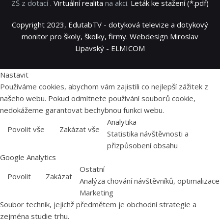
ZŠ z dotací .
Virtuální realita
na akci.
Leták ke stažení (*.pdf)
Copyright 2023, EdutabTV - dotyková televize a dotykový
monitor pro školy, školky, firmy. Webdesign Miroslav
Lipavský - ELMICOM
Nastavit
Používáme cookies, abychom vám zajistili co nejlepší zážitek z
našeho webu. Pokud odmítnete používání souborů cookie,
nedokážeme garantovat bechybnou funkci webu.
Analytika
Povolit vše
Zakázat vše
Statistika návštěvnosti a
přizpůsobení obsahu
Google Analytics
Ostatní
Povolit
Zakázat
Analýza chování návštěvníků, optimalizace
Marketing
Soubor technik, jejichž předmětem je obchodní strategie a
zejména studie trhu.