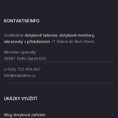
KONTAKTNÍ INFO
Dodáváme
dotykové televize
,
dotykové monitory,
obrazovky
a
příslušenství
. IT řešení do škol i firem.
Miroslav Lipavský
56961 Dolní Újezd 635
(+420) 722 454 067
info@edutabtv.cz
UKÁZKY VYUŽITÍ
Blog dotyková zařízení