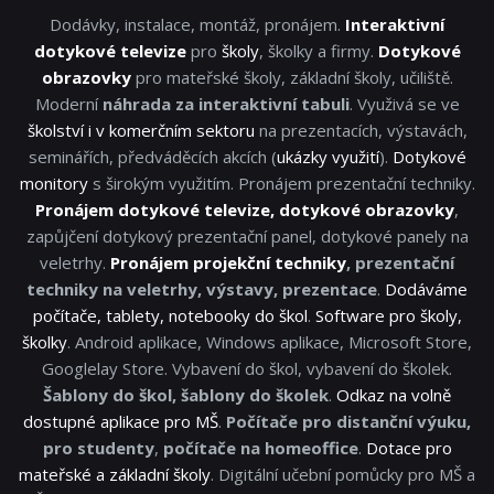
Dodávky, instalace, montáž, pronájem.
Interaktivní
dotykové televize
pro
školy
, školky a firmy.
Dotykové
obrazovky
pro mateřské školy, základní školy, učiliště.
Moderní
náhrada za interaktivní tabuli
. Využivá se ve
školství i v komerčním sektoru
na prezentacích, výstavách,
seminářích, předváděcích akcích (
ukázky využití
).
Dotykové
monitory
s širokým využitím. Pronájem prezentační techniky.
Pronájem dotykové televize, dotykové obrazovky
,
zapůjčení dotykový prezentační panel, dotykové panely na
veletrhy.
Pronájem projekční techniky
, prezentační
techniky na veletrhy, výstavy, prezentace
.
Dodáváme
počítače, tablety, notebooky do škol
.
Software pro školy,
školky
. Android aplikace, Windows aplikace, Microsoft Store,
Googlelay Store. Vybavení do škol, vybavení do školek.
Šablony do škol, šablony do školek
.
Odkaz na volně
dostupné aplikace pro MŠ
.
Počítače pro distanční výuku,
pro studenty
,
počítače na homeoffice
.
Dotace pro
mateřské a základní školy
. Digitální učební pomůcky pro MŠ a