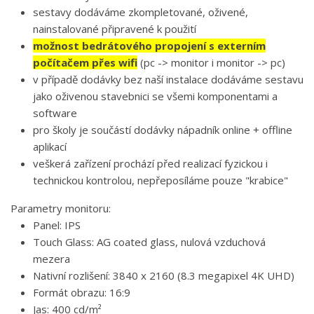
sestavy dodáváme zkompletované, oživené,
nainstalované připravené k použití
možnost bedrátového propojení s externím
počítačem přes wifi
(pc -> monitor i monitor -> pc)
v případě dodávky bez naší instalace dodáváme sestavu
jako oživenou stavebnici se všemi komponentami a
software
pro školy je součástí dodávky nápadník online + offline
aplikací
veškerá zařízení prochází před realizací fyzickou i
technickou kontrolou, nepřeposíláme pouze "krabice"
Parametry monitoru:
Panel: IPS
Touch Glass: AG coated glass, nulová vzduchová
mezera
Nativní rozlišení: 3840 x 2160 (8.3 megapixel 4K UHD)
Formát obrazu: 16:9
Jas: 400 cd/m²