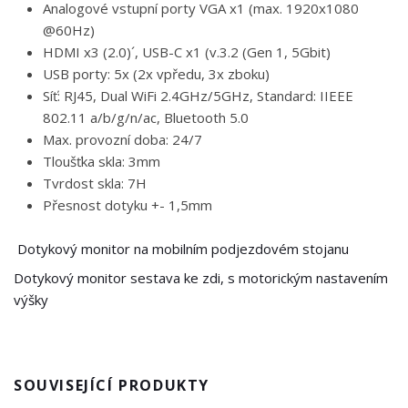
Analogové vstupní porty VGA x1 (max. 1920x1080
@60Hz)
HDMI x3 (2.0)´, USB-C x1 (v.3.2 (Gen 1, 5Gbit)
USB porty: 5x (2x vpředu, 3x zboku)
Síť: RJ45, Dual WiFi 2.4GHz/5GHz, Standard: IIEEE
802.11 a/b/g/n/ac, Bluetooth 5.0
Max. provozní doba: 24/7
Tloušťka skla: 3mm
Tvrdost skla: 7H
Přesnost dotyku +- 1,5mm
Dotykový monitor na mobilním podjezdovém stojanu
Dotykový monitor sestava ke zdi, s motorickým nastavením
výšky
SOUVISEJÍCÍ PRODUKTY