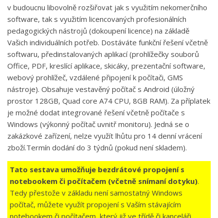
v budoucnu libovolně rozšiřovat jak s využitím nekomerčního
software, tak s využitím licencovaných profesionálních
pedagogických nástrojů (dokoupení licence) na základě
Vašich individuálních potřeb. Dostáváte funkční řešení včetně
softwaru, předinstalovaných aplikací (prohlížečky souborů
Office, PDF, kreslící aplikace, skicáky, prezentační software,
webový prohlížeč, vzdálené připojení k počítači, GMS
nástroje). Obsahuje vestavěný počítač s Android (úložný
prostor 128GB, Quad core A74 CPU, 8GB RAM). Za příplatek
je možné dodat integrované řešení včetně počítače s
Windows (výkonný počítač uvnitř monitoru). Jedná se o
zakázkové zařízení, nelze využít lhůtu pro 14 denní vrácení
zboží.Termín dodání do 3 týdnů (pokud není skladem).
Tato sestava umožňuje bezdrátové propojení s
notebookem či počítačem (včetně snímaní dotyku)
.
Tedy přestože v základu není samostatný Windows
počítač, můžete využít propojení s Vaším stávajícím
notebookem či počítačem, který již ve třídě či kanceláři