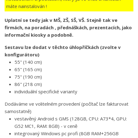
máte nainstalován !
Uplatní se tedy jak v MŠ, ZŠ, SŠ, VŠ. Stejně tak ve
firmách, na poradách , přednáškách, prezentacích, jako
informační kiosky a podobně.
Sestavu lze dodat v těchto úhlopříčkách (zvolte v
konfigurátoru)
55" (140 cm)
65" (165 cm)
75" (190 cm)
86" (218 cm)
individuální specifické varianty
Dodáváme ve volitelném provedení (počítač lze fakturovat
samostatně)
vestavěný Android s GMS (128GB, CPU: A73*4, GPU:
G52 MC1, RAM: 8GB) - v ceně
integrovaný Windows pc profi (8GB RAM+256GB