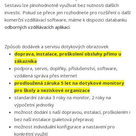
Sestavu lze plnohodnotně využívat bez nutnosti dalších
investic. Pokud se přece jen rozhodnete pro rozšíření o další
komerční vzdělávací software, máme k dispozici databanku
odborných vzdělávacích aplikací.
Způsob dodávek a servisu dotykových obrazovek
doprava, instalace, proškolení obsluhy přímo u
zákazníka
podpora, servis, doplňky, příslušenství, software,
vzdálená správa přes internet
prodloužená záruka 5 let na dotykové monitory
pro školy a neziskové organizace
standardní záruka 3 roky na monitor, 2 roky na
výpočetní jednotky
možnost dodání s naší dopravou, instalací, proškolením i
bez naší instalace (paletová přeprava)
možnost individuální konfigurace a nastavení pro
konkrétní využití