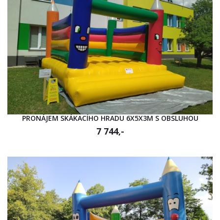
PRONÁJEM SKÁKACÍHO HRADU 6X5X3M S OBSLUHOU
7 744,-