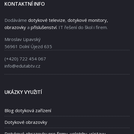
KONTAKTNÍ INFO
Dodáváme
dotykové televize
,
dotykové monitory,
obrazovky
a
příslušenství
. IT řešení do škol i firem.
Miroslav Lipavský
56961 Dolní Újezd 635
(+420) 722 454 067
info@edutabtv.cz
UKÁZKY VYUŽITÍ
Blog dotyková zařízení
Dotykové obrazovky
Dotykové obrazovky pro firmy, veletrhy, výstavy