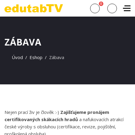
0
ZÁBAVA
Úvod
Eshop
Zábava
Nejen prací živ je člověk :-)
Zajišťujeme pronájem
certifikovaných skákacích hradů
a nafukovacích atrakcí
české výroby s obsluhou (certifikace, revize, pojištění,
proškolená obsluha).