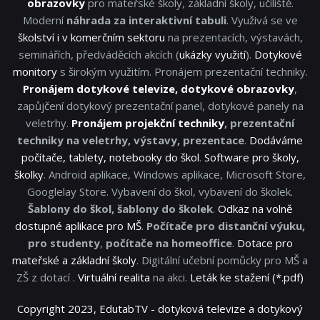
obrazovky
pro mateřské školy, základní školy, učiliště.
Moderní
náhrada za interaktivní tabuli
. Využivá se ve
školství i v komerčním sektoru
na prezentacích, výstavách,
seminářích, předváděcích akcích (
ukázky využití
).
Dotykové
monitory
s širokým využitím. Pronájem prezentační techniky.
Pronájem dotykové televize, dotykové obrazovky
,
zapůjčení dotykový prezentační panel, dotykové panely na
veletrhy.
Pronájem projekční techniky
, prezentační
techniky na veletrhy, výstavy, prezentace
.
Dodáváme
počítače, tablety, notebooky do škol
.
Software pro školy,
školky
. Android aplikace, Windows aplikace, Microsoft Store,
Googlelay Store. Vybavení do škol, vybavení do školek.
Šablony do škol, šablony do školek
.
Odkaz na volně
dostupné aplikace pro MŠ
.
Počítače pro distanční výuku,
pro studenty
,
počítače na homeoffice
.
Dotace pro
mateřské a základní školy
. Digitální učební pomůcky pro MŠ a
ZŠ z dotací .
Virtuální realita
na akci.
Leták ke stažení (*.pdf)
Copyright 2023, EdutabTV - dotyková televize a dotykový